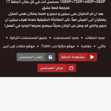
1080P+720P+480P+360P مسلسل انت في كل مكان الحلقة 17
مترجمة قصة عشق.
بعد ان تم الاحتيال على سيلين و ديمير و اصبحا يملكان نفس المنزل،
يضطران الى العيش معاً. لكن المفاجأة الحقيقية عندما تعرف سيلين ان
ديمير والذي قد وصل من اليابان حديثاً سيصبح مديرها الجديد في العمل!
جديد الحلقات
جديد المسلسلات
جميع المسلسلات التركية
عائلي
مغامرة
موقع حكاية حب 7obtv
موقع حلقات اون لاين
مشاهدة الحلقة
إعلان المسلسل
عرض المسلسل
المواسم والحلقات
الموسم
1
مسلسل انت
مسلسل انت
مسلسل انت
مسلسل انت
مسلسل انت
مسلسل انت