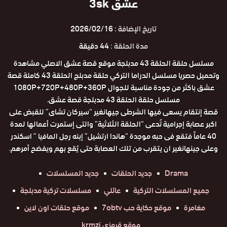
عشق 3sk
تاريخ الإضافة :
2026/02/16
مدة الحلقة :
44 دقيقة
مسلسل حلقة الحلقة 43 مدبلجة موقع قصة عشق الاصلي مشاهدة
وتحميل حصريا مسلسل الدراما التركي حلقة مدبلج الحلقة 43 كاملة قصة
عشق باكثر من جودة مناسبة للجوال 1080P+720P+480P+360P
مسلسل حلقة الحلقة 43 مدبلجة قصة عشق.
قصة إنتقام يسعى فيها الشرطى جيهانغير “سيركان تشاى” للقبض على
اكبر عصابة إجرامية تُدعى “الحلقة الثلاثية” والتى إستمرت أعمالها لمدة
40 عاماً فتقع فى حبه موجدة “هاندا ارتشيل” إبنه رجل المافيا ” اسكندر
وعلى جينهانغير ان يتقرب من تلك العصابة حتى يُقع بهم ويفضح أمرهم.
Drama
جديد الحلقات
جديد المسلسلات
جميع المسلسلات التركية
عائلي
مسلسلات تركية مدبلجة
مغامرة
موقع حكاية حب 7obtv
موقع حلقات اون لاين
موقع قرمزي krmzi