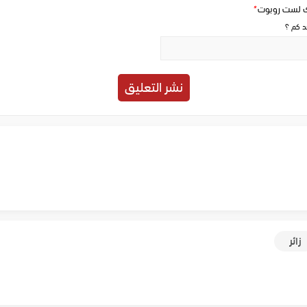
ك لست روبوت
*
حد كم ؟
زائر