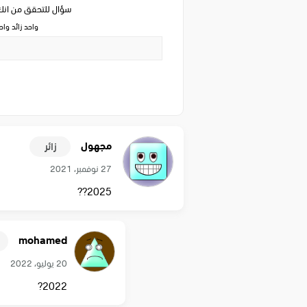
سؤال للتحقق من ان
واحد زائد وا
مجهول
زائر
27 نوفمبر، 2021
2025?‍?
mohamed
20 يوليو، 2022
2022?