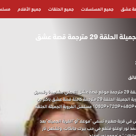
ة عشق
جميع المسلسلات
جميع الحلقات
جميع الأفلام
مسلسل
مسلسل القروية الجميلة الحلقة 29 مترجمة قصة عشق
مسلسل القروية الجميلة الحلقة 29 مترجمة موقع قصة عشق الاصلي مشاهدة وتحميل
حصريا المسلسل التركي القروية الجميلة الحلقة 29 مترجمة كاملة قصة عشق باكثر من
جودة مناسبة للجوال 1080P+720P+480P+360P مسلسل القروية الجميلة الحلقة
 في قرية صغيره تسمي "موغلا"أو"القرية الجميله"بعد
 نور اوغلو فتقع في حب بيرك جانكات، وتشتعل نار
انكات" و 'محمد نور اوغلو'.