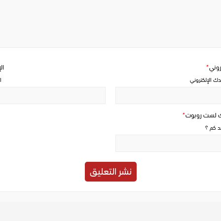
Write
a
comment
تروني
*
ال
دك الإلكتروني
ا
ك لست روبوت
*
حد كم ؟