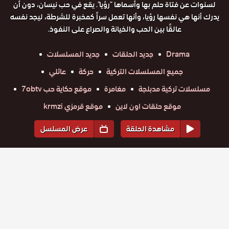
لسنوات عن فتاة حلم بها وأسماها "رؤيا". يقع في حب نيسان، دون أن
يدرك أنها هي نفسها رؤيا، وأنها تعمل سراً كمخبرة للشرطة، ليجد نفسه
عالقًا بين الحب والخيانة والصراع على النفوذ.
Drama
جديد الحلقات
جديد المسلسلات
جميع المسلسلات التركية
حركة
عائلي
مسلسلات تركية مدبلجة
مغامرة
موقع حكاية حب 7obtv
موقع حلقات اون لاين
موقع قرمزي krmzi
مشاهدة الحلقة
عرض المسلسل
المواسم والحلقات
الموسم
2
الموسم
1
مسلسل
مسلسل
مسلسل
مسلسل
مسلسل
مسلسل
حلم اشرف
حلم اشرف
حلم اشرف
حلم اشرف
حلم اشرف
حلم اشرف
حلقة
مدبلج
حلقة
حلقة
حلقة
حلقة
حلقة