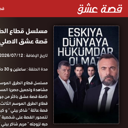
قص
قصة عشق الاصلي 3isk
تاريخ الإضافة :
2026/07/12
مدة الحلقة :
ساعتين و 30 دقيقة
قطاع الطرق الموسم الثالث الحلقة 22 مترجم
قصة عائلة " شاكر بيلي " و كي
تتمحور القصة على شخصية " خ
حبه لزوجته " مريم شاكر بيلي 