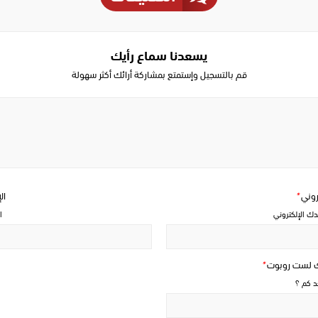
يسعدنا سماع رأيك
قم بالتسجيل وإستمتع بمشاركة أرائك أكثر سهولة
Write
a
comment
تروني
*
ال
دك الإلكتروني
ا
ك لست روبوت
*
حد كم ؟