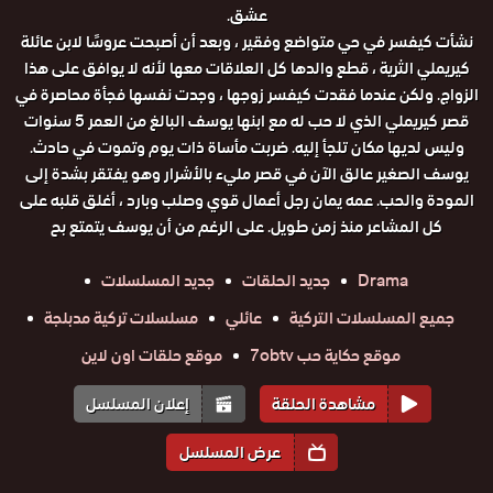
عشق.
نشأت كيفسر في حي متواضع وفقير ، وبعد أن أصبحت عروسًا لابن عائلة
كيريملي الثرية ، قطع والدها كل العلاقات معها لأنه لا يوافق على هذا
الزواج. ولكن عندما فقدت كيفسر زوجها ، وجدت نفسها فجأة محاصرة في
قصر كيريملي الذي لا حب له مع ابنها يوسف البالغ من العمر 5 سنوات
وليس لديها مكان تلجأ إليه. ضربت مأساة ذات يوم وتموت في حادث.
يوسف الصغير عالق الآن في قصر مليء بالأشرار وهو يفتقر بشدة إلى
المودة والحب. عمه يمان رجل أعمال قوي وصلب وبارد ، أغلق قلبه على
كل المشاعر منذ زمن طويل. على الرغم من أن يوسف يتمتع بح
Drama
جديد الحلقات
جديد المسلسلات
جميع المسلسلات التركية
عائلي
مسلسلات تركية مدبلجة
موقع حكاية حب 7obtv
موقع حلقات اون لاين
مشاهدة الحلقة
إعلان المسلسل
عرض المسلسل