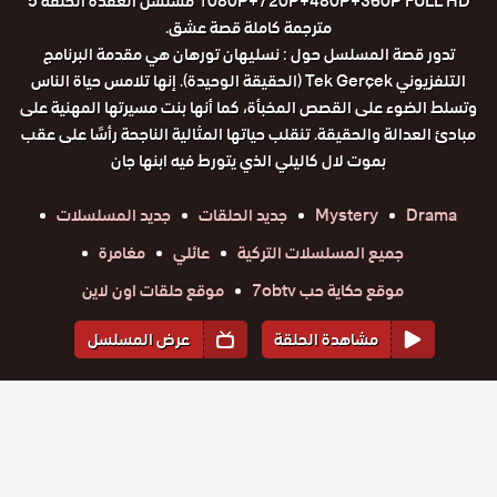
1080P+720P+480P+360P FULL HD مسلسل العقدة الحلقة 5
مترجمة كاملة قصة عشق.
تدور قصة المسلسل حول : نسليهان تورهان هي مقدمة البرنامج
التلفزيوني Tek Gerçek (الحقيقة الوحيدة). إنها تلامس حياة الناس
وتسلط الضوء على القصص المخبأة، كما أنها بنت مسيرتها المهنية على
مبادئ العدالة والحقيقة. تنقلب حياتها المثالية الناجحة رأسًا على عقب
بموت لال كاليلي الذي يتورط فيه ابنها جان
Drama
Mystery
جديد الحلقات
جديد المسلسلات
جميع المسلسلات التركية
عائلي
مغامرة
موقع حكاية حب 7obtv
موقع حلقات اون لاين
مشاهدة الحلقة
عرض المسلسل
المواسم والحلقات
الموسم
1