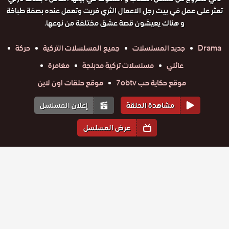
تعثر على عمل في بيت رجل الاعمال الثري فريت وتعمل عنده بصفة طباخة
و هناك يعيشون قصة عشق مختلفة من نوعها.
Drama
جديد المسلسلات
جميع المسلسلات التركية
حركة
عائلي
مسلسلات تركية مدبلجة
مغامرة
موقع حكاية حب 7obtv
موقع حلقات اون لاين
مشاهدة الحلقة
إعلان المسلسل
عرض المسلسل
المواسم والحلقات
الموسم
1
مسلسل حلو
مسلسل حلو
مسلسل حلو
مسلسل حلو
مسلسل حلو
مسلسل حلو
ومر مدبلج
حلقة
حلقة
ومر مدبلج
حلقة
ومر مدبلج
حلقة
ومر مدبلج
حلقة
ومر مدبلج
حلقة
ومر مدبلج