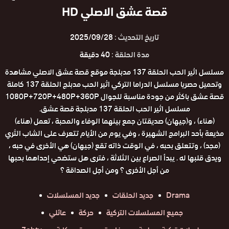
قصة عشق الاصلي HD
تاريخ التحديث :
2025/09/28
مدة الحلقة :
40 دقيقة
مسلسل اثير الحب الحلقة 137 مدبلجة موقع قصة عشق الاصلي مشاهدة
وتحميل حصريا مسلسل الدراما التركي اثير الحب مدبلج الحلقة 137 كاملة
قصة عشق باكثر من جودة مناسبة للجوال 1080P+720P+480P+360P
مسلسل اثير الحب الحلقة 137 مدبلجة قصة عشق.
(هناء) ، و(جيهان) صديقتان جمع بينهما الوفاء والمحبة ، تعمل (هناء)
مذيعة بأحد البرامج الشهيرة ، وفي يوم من الأيام تتعرف على الشاب الثري
(مجد) ، وتتعلق بحبه ، في الوقت ذاته تقع (جيهان) هي الأخرى في حبه ،
ويدق قلبها له . يبدأ الصراع بين الثلاثة ، فترى هل ستضحي إحداهما بحبها
من أجل الأخرى ؟ ومن أجل الصداقة ؟
Drama
جديد الحلقات
جديد المسلسلات
جميع المسلسلات التركية
حركة
عائلي