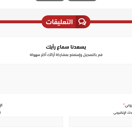
التعليقات
يسعدنا سماع رأيك
قم بالتسجيل وإستمتع بمشاركة أرائك أكثر سهولة
Write
a
comment
تروني
*
ال
دك الإلكتروني
ا