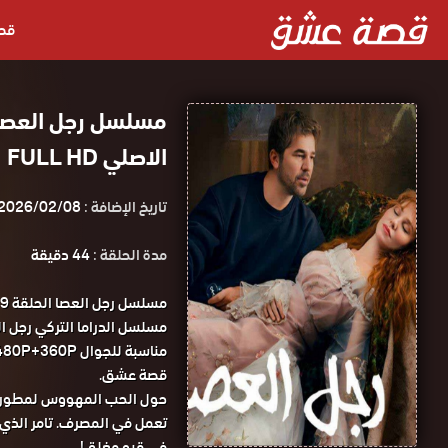
قص
الاصلي FULL HD
تاريخ الإضافة :
2026/02/08
مدة الحلقة :
44 دقيقة
قصة عشق.
حول الحب المهووس لمطور الب
تعمل في المصرف. تامر الذي 
في قبو مغلق!