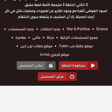
2 الثاني الحلقة 3 مترجمة كاملة قصة عشق.
تسود الفوضى أنقرة مع وجود تقارير عن تفجيرات وعمليات قتل في كل
أرجاء المدينة، إلا أن المشرف لا يشغله سوى الانتقام
Drama
War & Politics
جديد الحلقات
جديد المسلسلات
جميع المسلسلات التركية
حركة
عائلي
مغامرة
موقع حكاية حب 7obtv
موقع حلقات اون لاين
موقع قرمزي krmzi
مشاهدة الحلقة
إعلان المسلسل
عرض المسلسل
المواسم والحلقات
الموسم
3
الموسم
2
الموسم
1
مسلسل
مسلسل
مسلسل
مسلسل
مسلسل
مسلسل