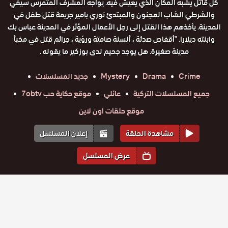
كل قاتل يشبه المكان الذي يعيش فيه. يواجه المشرف المتمرس سيفي
والشرطي الشاب المجنون والمبتدئ نوري بامير جريمة قتل طفل في
المدينة. يأخذهم هذا القتل إلى رجل الأعمال المؤثر في المدينة عباس بك
وابنته ديلارا. "أقفاص صدئة ، ألسنة صامتة ورؤية ، جرائم قتل في مخبأ
مدينة صغيرة. هل يوجد جحيم لدى بوزكير ما يقوله .
Crime
Drama
Mystery
جديد المسلسلات
جميع المسلسلات التركية
عائلي
موقع حكاية حب 7obtv
موقع حلقات اون لاين
مشاهدة الحلقة
إعلان المسلسل
عرض المسلسل
المواسم والحلقات
الموسم
2
الموسم
1