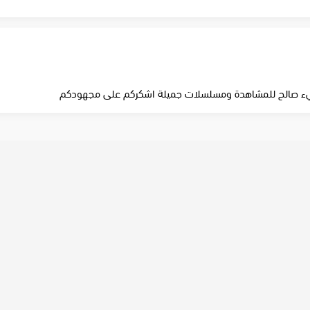
 شيء صالح للمشاهدة ومسلسلات جميلة اشكركم على مجهودكم