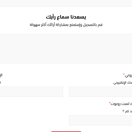
يسعدنا سماع رأيك
قم بالتسجيل وإستمتع بمشاركة أرائك أكثر سهولة
Write
a
comment
تروني
*
ال
دك الإلكتروني
ا
ك لست روبوت
*
حد كم ؟