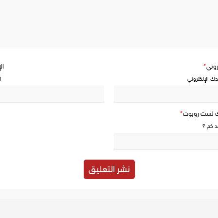
Write
a
comment
تروني
*
ال
دك الإلكتروني
ا
ك لست روبوت
*
حد كم ؟