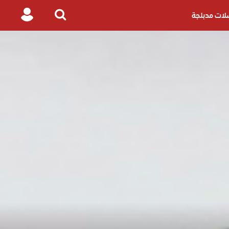
ات مدبلجة
Login
Search
for