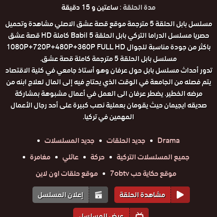
مدة الحلقة :
ساعتين و 15 دقيقة
مسلسل بابل الحلقة 5 مترجمة موقع قصة عشق الاصلي مشاهدة وتحميل
حصريا مسلسل الدراما التركي بابل الحلقة 5 Babil كاملة HD قصة عشق
باكثر من جودة مناسبة للجوال 1080P+720P+480P+360P FULL HD
مسلسل بابل الحلقة 5 مترجمة كاملة قصة عشق.
‏تدور أحداث مسلسل بابل حول عرفان وهو أستاذ جامعي في كلية الاقتصاد
يتم فصله من الجامعة في الوقت الذي يحتاج فيه إلى المال لعلاج ابنه من
مرضه الخطير. يضطر عرفان الى العمل في أعمال مشبوهة بمشاركة
صديقه ايجيمان حيث يقومان بعملية نصب كبيرة على أحد رجال الأعمال
المهمين في تركيا.
Drama
جديد الحلقات
جديد المسلسلات
جميع المسلسلات التركية
حركة
عائلي
مغامرة
موقع حكاية حب 7obtv
موقع حلقات اون لاين
مشاهدة الحلقة
إعلان المسلسل
عرض المسلسل