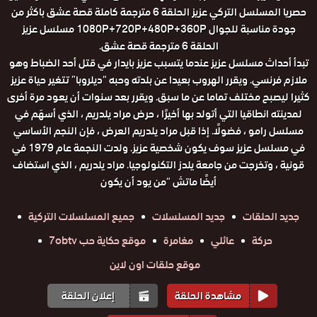
حصريا المسلسل التركي عزيز الحلقة 6 مترجمة كاملة قصة عشق باكثر من
جودة مناسبة للجوال 1080P+720P+480P+360P مسلسل عزيز
الحلقة 6 مترجمة قصة عشق.
تبدأ أحداث مسلسل عزيز عندما يتسبب عزيز بايدار في قتل أحد الضباط وهو
ملازم فرنسي. ويقرر الهروب بعيدا عن بلدته وحبه “ديلروبا” تتغير حياة عزيز
كثيرا ليصبح مختلف تماما عن ما سبق. ويقرر بعد سنوات أن يعود مرة أخرى
لمدينته انطاقيا التي أتولد بها أخيرًا ، حرض مراد يلدريم ، الذي أسهَم في
مسلسل رامو ، فضولًا. إذا قبل مراد يلدريم العرض ، فإن النجم الأساسي
في مسلسل عزيز سوف يكون شخصية عزيز. ولدت النجمة عام 1979 في
قونية ، وتخرجت من جامعة يلدز التكنولوجيا. مراد يلدريم ، الذي استضاف
أيضًا ماتش “من يود أن يكون
جديد الحلقات
جديد المسلسلات
جميع المسلسلات التركية
حركة
عائلي
مغامرة
موقع حكاية حب 7obtv
موقع حلقات اون لاين
مشاهدة الحلقة
إعلان الحلقة