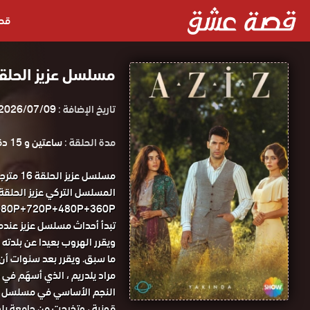
قص
مسلسل عزيز الحلقة 16 مترجمة قصة عشق الاصل
تاريخ الإضافة :
2026/07/09
مدة الحلقة :
ساعتين و 15 دقيقة
مسلسل 
1080P+720P+480P+360P مسلسل عزيز الحلقة 16 مترجمة قصة
تبدأ أحداث مسلسل عزيز عندما
ويقرر الهروب بعيدا عن بلدته و
ما سبق. ويقرر بعد سنوات أن يع
مراد يلدريم ، الذي أسهَم في 
قونية ، وتخرجت من جامعة يلدز