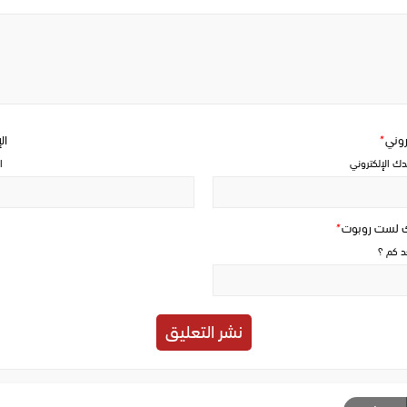
Write
a
comment
تروني
*
ال
دك الإلكتروني
ا
ك لست روبوت
*
حد كم ؟