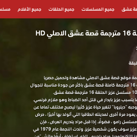
ة عشق
جميع المسلسلات
جميع الحلقات
جميع الأفلام
مسلسل
ي HD
عزيز الحلقة 16 مترجمة موقع قصة عشق الاصلي مشاهدة وتحميل حصريا
المسلسل التركي عزيز الحلقة 16 مترجمة كاملة قصة عشق باكثر من جودة مناسبة للجوال
 عشق.
 يتسبب عزيز بايدار في قتل أحد الضباط وهو ملازم فرنسي.
حبه “ديلروبا” تتغير حياة عزيز كثيرا ليصبح مختلف تماما عن
ود مرة أخرى لمدينته انطاقيا التي أتولد بها أخيرًا ، حرض
مسلسل رامو ، فضولًا. إذا قبل مراد يلدريم العرض ، فإن
النجم الأساسي في مسلسل عزيز سوف يكون شخصية عزيز. ولدت النجمة عام 1979 في
 التكنولوجيا. مراد يلدريم ، الذي استضاف أيضًا ماتش “من