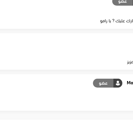
عضو
ارك عليك ? يا رامو
زيز
Mo
عضو