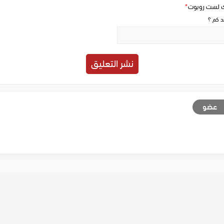
ك لست روبوت
*
حد كم ؟
عضو