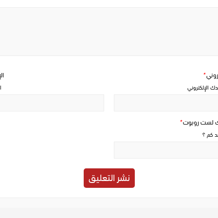
Write
a
comment
تروني
*
ال
دك الإلكتروني
ا
ك لست روبوت
*
حد كم ؟