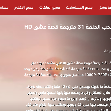
ة عشق
جميع المسلسلات
جميع الحلقات
جميع الأفلام
مسلسل
مترجمة قصة عشق HD
مسلسل ماوي و الحب الحلقة 31 مترجمة موقع قصة عشق الاصلي مشاهدة وتحميل
حصريا المسلسل التركي ماوي و الحب الحلقة 31 مترجمة كاملة قصة عشق باكثر من جودة
مناسبة للجوال 1080P+720P+480P+360P مسلسل ماوي و الحب الحلقة 31 مترجمة
علي شاب قبل 12 عام قتل شخصاً ما بقريته ويسجن علي اثره 12 عاما واثناء سجنه يتعرف
 خلال الرسائل وكل ما يعلمه عنها بانها اسمها ماوي وتعيش
بويها ولا تريد ان ترهم او يروها ويخرج من السجن ليقابلها
ل فيعجب بيها علي اكثر ويحبها ويطلب منها الزواج فتوافق
ي الماذون واذا من بطاقه الهاويه يعرف علي ان الفتاه ماوي