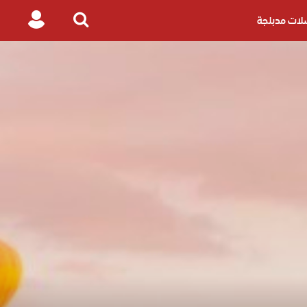
ات مدبلجة
Login
Search
for