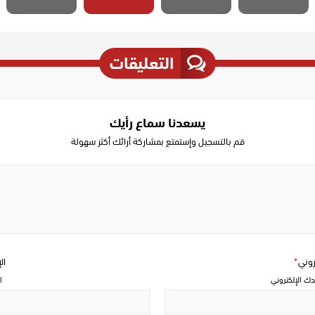
التعليقات
يسعدنا سماع رأيك
قم بالتسجيل وإستمتع بمشاركة أرائك أكثر سهولة
Write
a
comment
تروني
*
ال
دك الإلكتروني
ا