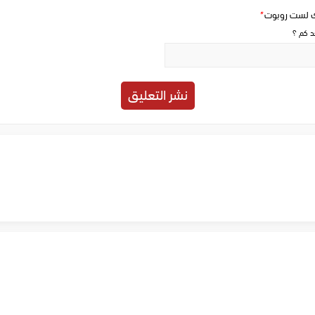
ك لست روبوت
*
حد كم ؟