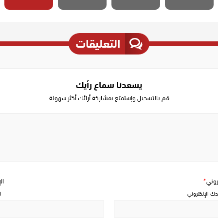
التعليقات
يسعدنا سماع رأيك
قم بالتسجيل وإستمتع بمشاركة أرائك أكثر سهولة
Write
a
comment
تروني
*
ال
دك الإلكتروني
ا