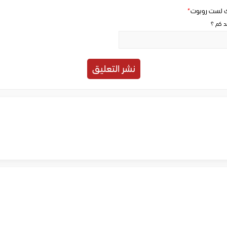
ك لست روبوت
*
حد كم ؟