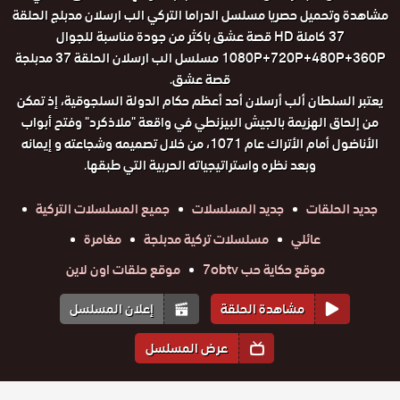
مشاهدة وتحميل حصريا مسلسل الدراما التركي الب ارسلان مدبلج الحلقة
37 كاملة HD قصة عشق باكثر من جودة مناسبة للجوال
1080P+720P+480P+360P مسلسل الب ارسلان الحلقة 37 مدبلجة
قصة عشق.
يعتبر السلطان ألب أرسلان أحد أعظم حكام الدولة السلجوقية، إذ تمكن
من إلحاق الهزيمة بالجيش البيزنطي في واقعة "ملاذكرد" وفتح أبواب
الأناضول أمام الأتراك عام 1071، من خلال تصميمه وشجاعته و إيمانه
وبعد نظره واستراتيجياته الحربية التي طبقها.
جديد الحلقات
جديد المسلسلات
جميع المسلسلات التركية
عائلي
مسلسلات تركية مدبلجة
مغامرة
موقع حكاية حب 7obtv
موقع حلقات اون لاين
مشاهدة الحلقة
إعلان المسلسل
عرض المسلسل