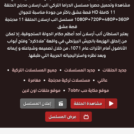
مشاهدة وتحميل حصريا مسلسل الدراما التركي الب ارسلان مدبلج الحلقة
11 كاملة HD قصة عشق باكثر من جودة مناسبة للجوال
1080P+720P+480P+360P مسلسل الب ارسلان الحلقة 11 مدبلجة
قصة عشق.
يعتبر السلطان ألب أرسلان أحد أعظم حكام الدولة السلجوقية، إذ تمكن
من إلحاق الهزيمة بالجيش البيزنطي في واقعة "ملاذكرد" وفتح أبواب
الأناضول أمام الأتراك عام 1071، من خلال تصميمه وشجاعته و إيمانه
وبعد نظره واستراتيجياته الحربية التي طبقها.
جديد الحلقات
جديد المسلسلات
جميع المسلسلات التركية
عائلي
مسلسلات تركية مدبلجة
مغامرة
موقع حكاية حب 7obtv
موقع حلقات اون لاين
مشاهدة الحلقة
إعلان المسلسل
عرض المسلسل