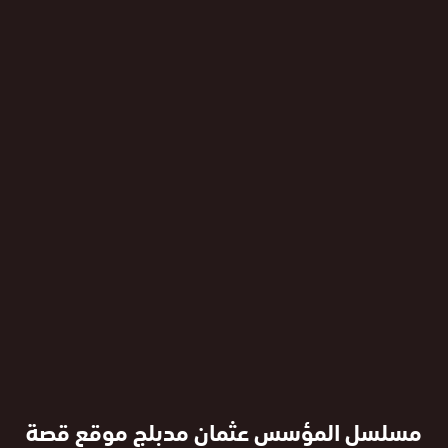
مسلسل المؤسس عثمان مدبلج موقع قصة