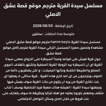
مسلسل سيدة القرية مترجم موقع قصة عشق
الاصلي
تاريخ الإضافة :
2026/06/03
متوسط مدة الحلقات :
ساعتين
مسلسل سيدة القرية hanim koylu مترجم موقع قصة عشق الاصلي
مشاهدة وتحميل حصريا المسلسل التركي سيدة القرية مترجم كامل موقع
قصة عشق .
حول قرية تعيش على قواعد ومبدأ السيطرة على الازواج بمعنى سيدة
القرية اى ان السيطرة بيد الزوجة القرية المخفية وتشتهر بالغلاف الجوى
الممتع والطبيعة الخلابة وبناتها الجميلات ؛ و لكن يضطربون دائما من
الخوف وينزعجون من اى احد خارج هذه القرية .. قرية ساكلى لا يعطوا اى
بنت لخارج القرية من يريد ان يتزوج من بنات القرية سوف يعيش فيها
ويجعلها سيدة القرية ؛ العيشه هناك صعبة فريد (شخصية يوسف ) شاب
مثقف ومتعلم باوروبا يعاود مع اهله لتركيا وبطريقه ما سوف يتعارف على
بنت قروية من خلال احدى وسائل التواصل الاجتماعى