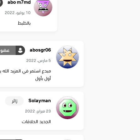
abo m7md
10 يوليو، 2022
بالظبط
abosgr06
عضو
5 مارس، 2022
مبدع استمر في المزيد الله
أول بأول
Solayman
زائر
23 فبراير، 2022
الجديد الحلاقات