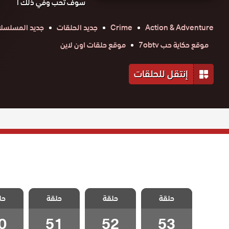
سوف تحب وفي ذلك ا
Action & Adventure
Crime
جديد الحلقات
جديد المسلسل
موقع حكاية حب 7obtv
موقع حلقات اون لاين
إنتقل للحلقات
مسلسل اضنالي
مسلسل اضنالي
مسلسل اضنالي
مسلسل 
حلقة
الحلقة 53
حلقة
حلقة
حل
الحلقة 52
الحلقة 51
الحلقة
والاخيرة
0
51
52
53