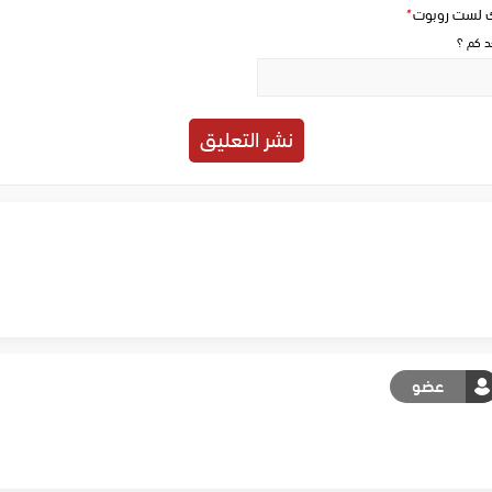
ك لست روبوت
*
حد كم ؟
عضو