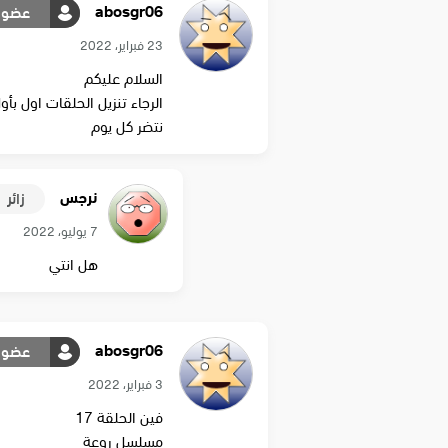
abosgr06
عضو
23 فبراير، 2022
السلام عليكم
الرجاء تنزيل الحلقات اول بأو
نتضر كل يوم
نرجس
زائر
7 يوليو، 2022
هل انتي
abosgr06
عضو
3 فبراير، 2022
فين الحلقة 17
مسلسل روعة