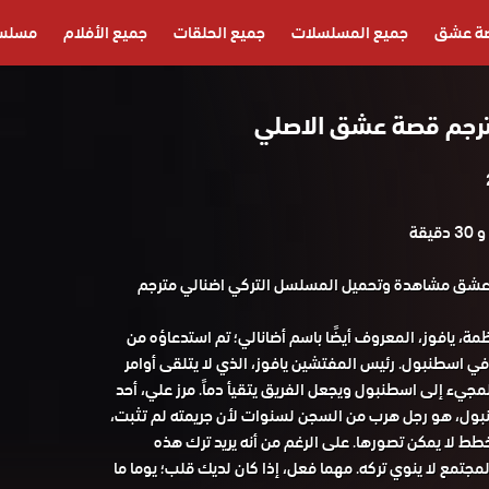
ة عشق
جميع المسلسلات
جميع الحلقات
جميع الأفلام
مسلسل
رجم قصة عشق الاصلي
قيقة
شق مشاهدة وتحميل المسلسل التركي اضنالي مترجم
مة، يافوز، المعروف أيضًا باسم أضانالي؛ تم استدعاؤه من
في اسطنبول. رئيس المفتشين يافوز، الذي لا يتلقى أوامر
مجيء إلى اسطنبول ويجعل الفريق يتقيأ دماً. مرز علي، أحد
بول، هو رجل هرب من السجن لسنوات لأن جريمته لم تثبت،
ط لا يمكن تصورها. على الرغم من أنه يريد ترك هذه
المجتمع لا ينوي تركه. مهما فعل، إذا كان لديك قلب؛ يوما ما