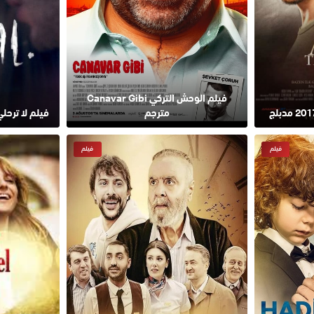
فيلم الوحش التركي Canavar Gibi
مترجم
فيلم لا ترحلي 2022 Don’t Leave م
فيلم
فيلم