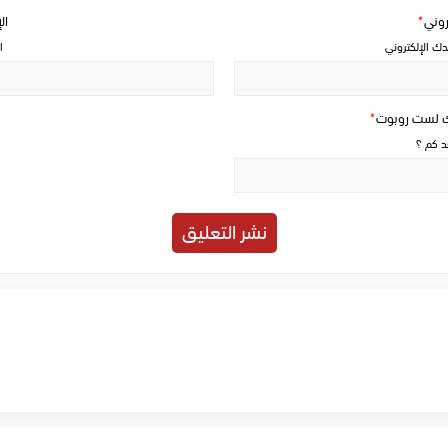
تروني
*
ال
دك الإلكتروني
ا
ك لست روبوت
*
حد كم ؟