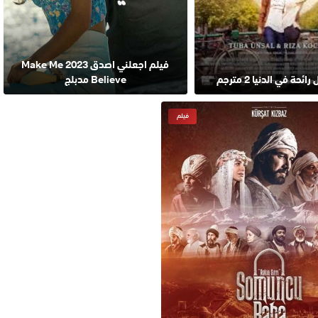
فيلم اجعلني اصدق 2023 Make Me
ئحة في الدنيا 2 مترجم
Believe مدبلج
فيلم