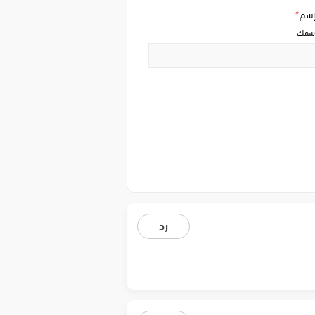
إسم
*
سمك
رد