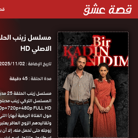
قص
الاصلي HD
تاريخ الإضافة :
2025/11/02
مدة الحلقة :
45 دقيقة
مسلسل
1080p+720p+480p FULL HD مسلسل زينب مدبلج الحلقة 25 موقع
حول الفتاة الريفية (بهار) ال
وتقاليدهم الزوج العاقر يعتب
زوجته حتى تحمل منه، إلا أن ب
إسطنبول وتنتحل اسم زينب وت