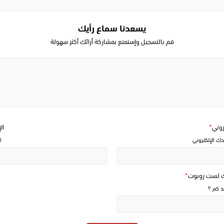
يسعدنا سماع رأيك
قم بالتسجيل وإستمتع بمشاركة أرائك أكثر سهولة
Write
a
comment
تروني
*
ال
دك الإلكتروني
ا
ك لست روبوت
*
حد كم ؟