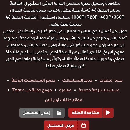
مشاهدة وتحميل حصريا مسلسل الدراما التركي اسطنبول الظالمة
مدبلج الحلقة 43 كاملة قصة عشق باكثر من جودة مناسبة للجوال
1080P+720P+480P+360P مسلسل اسطنبول الظالمة الحلقة 43
مدبلجة قصة عشق.
حول رجل أعمال ناجح يعيش حياة الثراء في قصر كبير في إسطنبول، ويُدعى
آغا كاراشي، متزوج من شنيز كاراشي، وهي امرأة جميلة وطموحة، ولديهما
ابن غير مسؤول وهو جنك كاراشي وابنة وهي داملا كاراشي، كما يعيش
معهم ابن أخ آغا الذي يُعاني من الإعاقة نديم، إذ توفي أب نديم قتلًا منذ
أعوام، وقد ورث منه آغا أموالًا طائلة، وتولّى مسؤولية رعاية نديم الذي
كان يبلغ 8 أعوام حينها.
جديد الحلقات
جديد المسلسلات
جميع المسلسلات التركية
مسلسلات تركية مدبلجة
مغامرة
موقع حكاية حب 7obtv
موقع حلقات اون لاين
مشاهدة الحلقة
إعلان المسلسل
عرض المسلسل