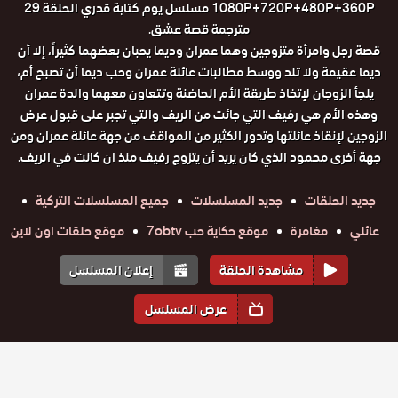
1080P+720P+480P+360P مسلسل يوم كتابة قدري الحلقة 29
مترجمة قصة عشق.
قصة رجل وامرأة متزوجين وهما عمران وديما يحبان بعضهما كثيراً، إلا أن
ديما عقيمة ولا تلد ووسط مطالبات عائلة عمران وحب ديما أن تصبح أم،
يلجأ الزوجان لإتخاذ طريقة الأم الحاضنة وتتعاون معهما والدة عمران
وهذه الأم هي رفيف التي جائت من الريف والتي تجبر على قبول عرض
الزوجين لإنقاذ عائلتها وتدور الكثير من المواقف من جهة عائلة عمران ومن
جهة أخرى محمود الذي كان يريد أن يتزوج رفيف منذ ان كانت في الريف.
جديد الحلقات
جديد المسلسلات
جميع المسلسلات التركية
عائلي
مغامرة
موقع حكاية حب 7obtv
موقع حلقات اون لاين
مشاهدة الحلقة
إعلان المسلسل
عرض المسلسل
المواسم والحلقات