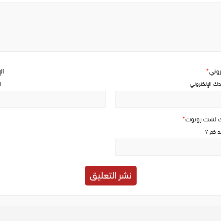
Write
a
comment
تروني
*
ال
دك الإلكتروني
ا
ك لست روبوت
*
حد كم ؟