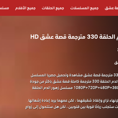
ة عشق
جميع المسلسلات
جميع الحلقات
جميع الأفلام
مسلسل
مة قصة عشق HD
مسلسل زهور الدم الحلقة 330 مترجمة قصة عشق مشاهدة وتحميل حصريا المسلسل
التركي kan çiçekleri زهور الدم الحلقة 330 مترجمة كاملة قصة عشق باكثر من جودة
مناسبة للجوال 1080P+720P+480P+360P FULL HD مسلسل زهور الدم الحلقة
 لإنهاء نزاع وإنقاذ شقيقهما ، لكن عمهما يريد إعادة إشعالها.
ات ستجلب رياحًا قوية بين قلوبين ، لكن هل ستتحول إلى زواج