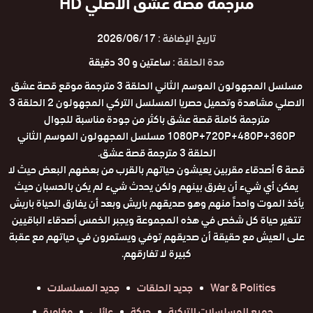
مترجمة قصة عشق الاصلي HD
تاريخ الإضافة :
2026/06/17
مدة الحلقة :
ساعتين و 30 دقيقة
مسلسل المجهولون الموسم الثاني الحلقة 3 مترجمة موقع قصة عشق
الاصلي مشاهدة وتحميل حصريا المسلسل التركي المجهولون 2 الحلقة 3
مترجمة كاملة قصة عشق باكثر من جودة مناسبة للجوال
1080P+720P+480P+360P مسلسل المجهولون الموسم الثاني
الحلقة 3 مترجمة قصة عشق.
قصة 6 أصدقاء مقربين يعيشون حياتهم بالقرب من بعضهم البعض حيث لا
يمكن أي شيء أن يفرق بينهم ولكن يحدث شيء لم يكن بالحسبان حيث
يأخذ الموت واحداً منهم وهو صديقهم باريش وبعد أن يفارق الحياة باريش
تتغير حياة كل شخص في هذه المجموعة ويجبر الخمس أصدقاء الباقيين
على العيش مع حقيقة أن صديقهم توفي ويستمرون في حياتهم مع عقبة
كبيرة لا تفارقهم.
War & Politics
جديد الحلقات
جديد المسلسلات
جميع المسلسلات التركية
حركة
عائلي
مغامرة