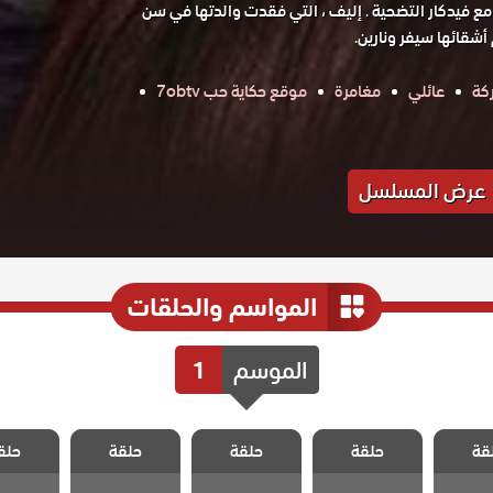
 مع فيدكار التضحية . إليف ، التي فقدت والدتها في سن
شقائها سيفر ونارين.
كة
عائلي
مغامرة
موقع حكاية حب 7obtv
عرض المسلسل
المواسم والحلقات
الموسم
1
التضحية
مسلسل التضحية
مسلسل التضحية
مسلسل التضحية
مسلسل ال
قة
حلقة
حلقة
حلقة
حلق
 47
الحلقة 46
الحلقة 45
الحلقة 44
الحلقة 3