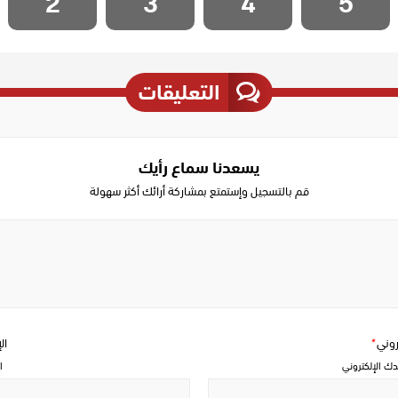
2
3
4
5
التعليقات
يسعدنا سماع رأيك
قم بالتسجيل وإستمتع بمشاركة أرائك أكثر سهولة
Write
a
comment
تروني
*
ال
دك الإلكتروني
ا