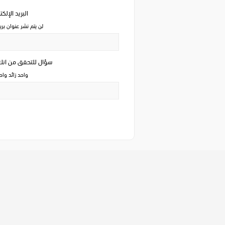
البريد الإلك
لن يتم نشر عنوان بري
سؤال للتحقق من ان
واحد زائد وا