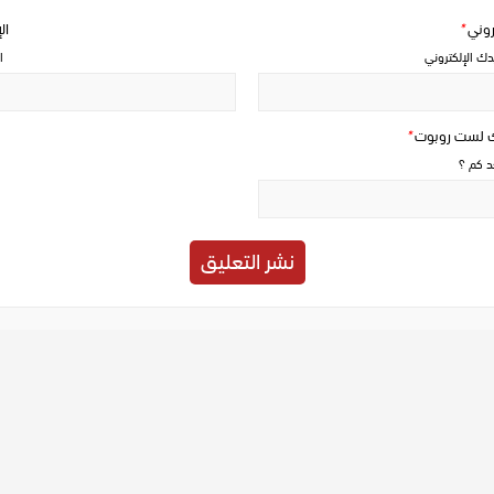
تروني
*
ال
دك الإلكتروني
ا
ك لست روبوت
*
حد كم ؟