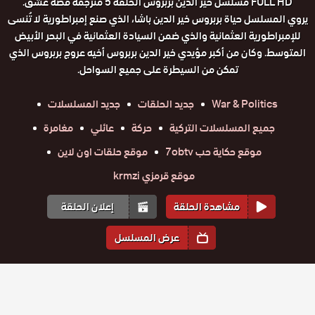
FULL HD مسلسل خير الدين بربروس الحلقة 5 مترجمة قصة عشق.
يروي المسلسل حياة بربروس خير الدين باشا، الذي صنع إمبراطورية لا تُنسى
للإمبراطورية العثمانية والذي ضمن السيادة العثمانية في البحر الأبيض
المتوسط. وكان من أكبر مؤيدي خير الدين بربروس أخيه عروج بربروس الذي
تمكن من السيطرة على جميع السواحل.
War & Politics
جديد الحلقات
جديد المسلسلات
جميع المسلسلات التركية
حركة
عائلي
مغامرة
موقع حكاية حب 7obtv
موقع حلقات اون لاين
موقع قرمزي krmzi
مشاهدة الحلقة
إعلان الحلقة
عرض المسلسل
المواسم والحلقات