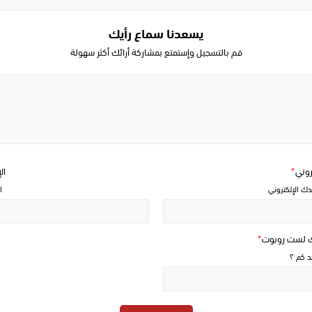
يسعدنا سماع رأيك
قم بالتسجيل وإستمتع بمشاركة أرائك أكثر سهولة
Write
a
comment
تروني
*
ال
دك الإلكتروني
ا
ك لست روبوت
*
حد كم ؟