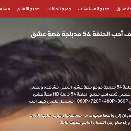
ة عشق
جميع المسلسلات
جميع الحلقات
جميع الأفلام
مسلسل
مسلسل علمني كيف أحب الحلقة 54 مدبلجة قصة عشق
مسلسل علمني كيف احب الحلقة 54 مدبلجة موقع قصة عشق الاصلي مشاهدة وتحميل
حصريا مسلسل الدراما التركي علمني كيف احب مدبلج الحلقة 54 كاملة HD قصة عشق
باكثر من جودة مناسبة للجوال 1080P+720P+480P+360P مسلسل علمني كيف احب
 مروان إلى والدها فيتهرب من مساعدتها ويعرض عليها الزواج
ء قناع رجل الأعمال الناجح حقيقة قاتلة.