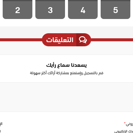
مدبلج الحلقة 5
مدبلج الحلقة 4
مدبلج الحلقة 3
مدبلج الحلقة 2
2
3
4
5
التعليقات
يسعدنا سماع رأيك
قم بالتسجيل وإستمتع بمشاركة أرائك أكثر سهولة
Write
a
comment
تروني
*
ال
دك الإلكتروني
ا