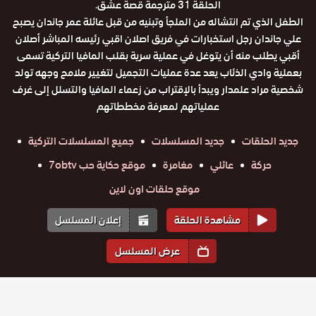
الحلقة 31 مترجمة قصة عشق.
الطفل الذي تم انتشاله من الملجأ وتبنيه من قبل عائلة عمر جاندان يصبح
علي جاندان رجل استخبارات في فريق اصلان اقبي رئيسه المباشر أصلان
أقبي يطلب منه أن يتوغل في عملية سرية بقلب المافيا التركية تسمى
بعملية وادي الذئاب يعد عدة عمليات التجميل لتغيير ملامح وجهه تولد
شخصية مراد علمدار ويبدأ بالإقتراب من زعماء المافيا والتسلل إلى غرف
عملياتهم لمعرفة مخططاتهم
جديد الحلقات
جديد المسلسلات
جميع المسلسلات التركية
حركة
عائلي
مغامرة
موقع حكاية حب 7obtv
موقع حلقات اون لاين
مشاهدة الحلقة
إعلان المسلسل
عرض المسلسل
المواسم والحلقات