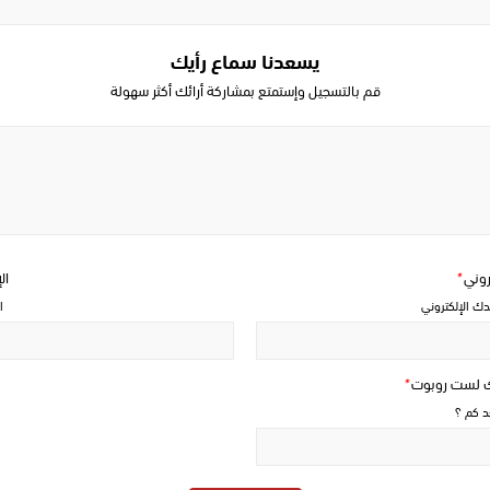
يسعدنا سماع رأيك
قم بالتسجيل وإستمتع بمشاركة أرائك أكثر سهولة
Write
a
comment
تروني
*
ال
دك الإلكتروني
ا
ك لست روبوت
*
حد كم ؟