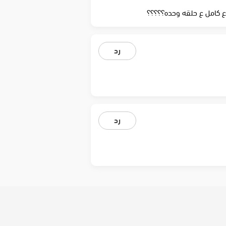
وع كامل ع حلقه وحده؟؟؟؟؟
رد
رد