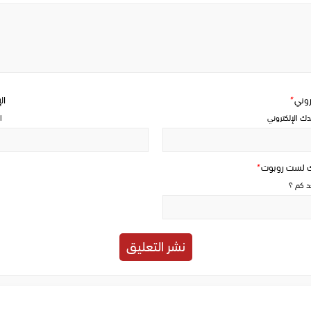
Write
a
comment
تروني
*
ال
دك الإلكتروني
ا
ك لست روبوت
*
حد كم ؟